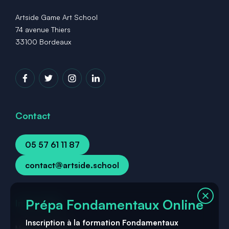
Artside Game Art School
74 avenue Thiers
33100 Bordeaux
Contact
05 57 61 11 87
contact@artside.school
Prépa Fondamentaux Online
Infos utiles
Inscription à la formation Fondamentaux
Mentions légales