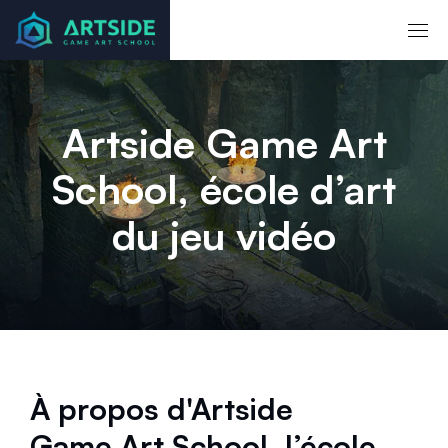
Artside Game Art
School, école d’art
du jeu vidéo
À propos d'Artside
Game Art School, l’école