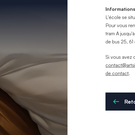
Informations 
L'école se si
Pour vous ren
tram A jusqu'à 
de bus 25, 61 
Si vous avez d
contact@arts
de contact
.
Reto