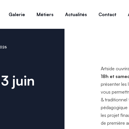
Galerie
Métiers
Actualités
Contact
 2026
Artside ouvrir
3 juin
18h et samed
présenter les 
vous permettr
& traditionne
pédagogique e
les projet fin
de première 