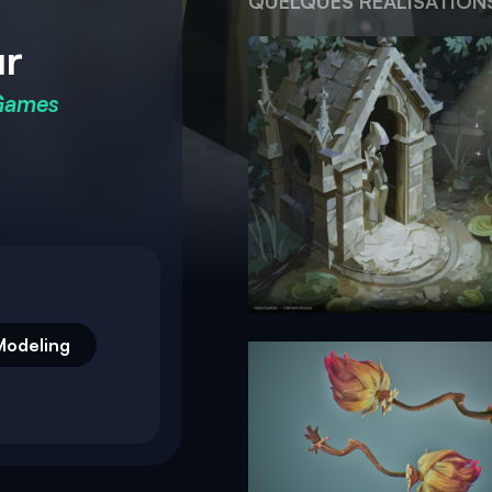
QUELQUES RÉALISATION
ur
Games
Modeling