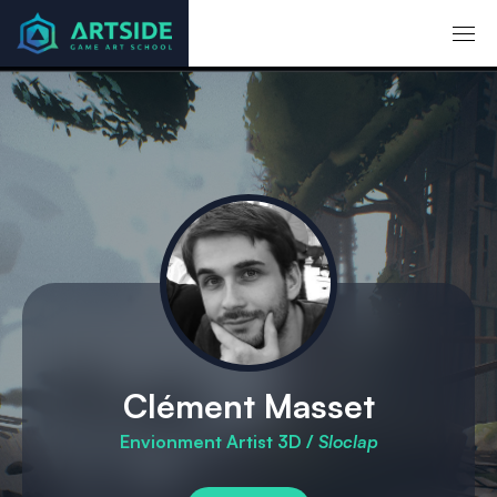
Accueil
Mentors
Clément Masset
Clément Masset
Envionment Artist 3D /
Sloclap