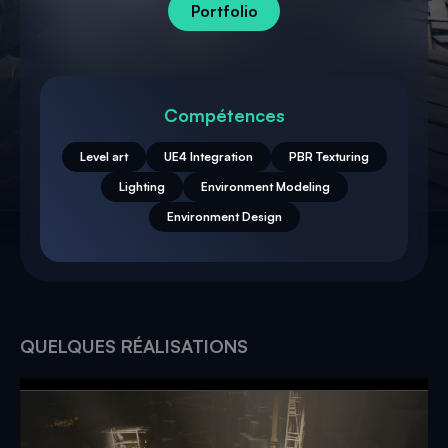
Portfolio
Compétences
Level art
UE4 Integration
PBR Texturing
Lighting
Environment Modeling
Environment Design
QUELQUES RÉALISATIONS