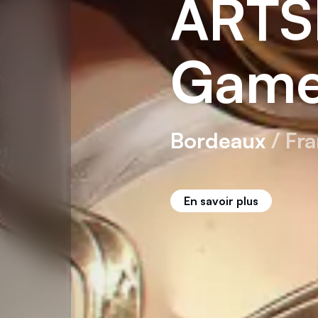
A
R
T
S
G
a
m
Bordeaux
/ Fr
En savoir plus