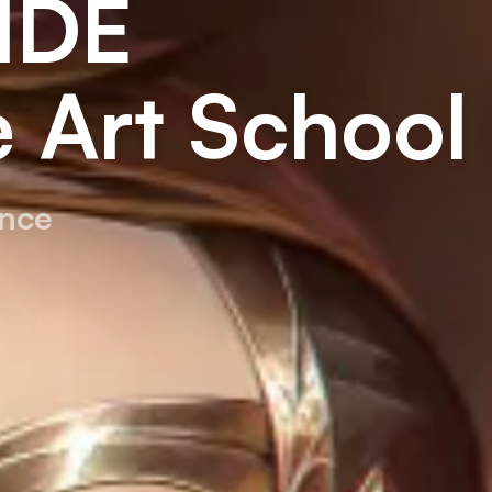
I
D
E
e
A
r
t
S
c
h
o
o
l
ance