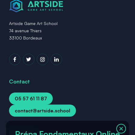
Artside Game Art School
74 avenue Thiers
33100 Bordeaux
Contact
05 57 61 11 87
contact@artside.school
Prépa Fondamentaux Online
Infos utiles